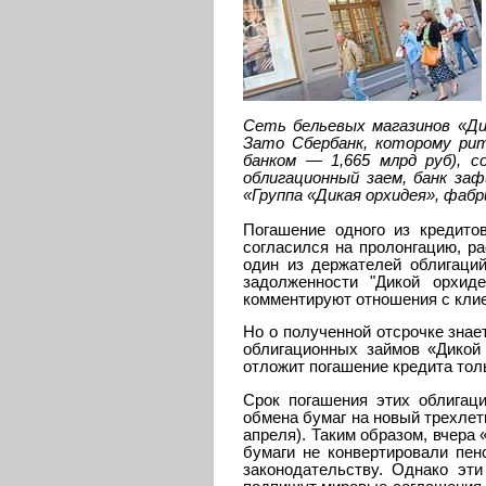
Сеть бельевых магазинов «Ди
Зато Сбербанк, которому рите
банком — 1,665 млрд руб), 
облигационный заем, банк за
«Группа «Дикая орхидея», фабр
Погашение одного из кредито
согласился на пролонгацию, ра
один из держателей облигаци
задолженности "Дикой орхид
комментируют отношения с кли
Но о полученной отсрочке знае
облигационных займов «Дикой 
отложит погашение кредита толь
Срок погашения этих облигаци
обмена бумаг на новый трехлет
апреля). Таким образом, вчера
бумаги не конвертировали пен
законодательству. Однако эт