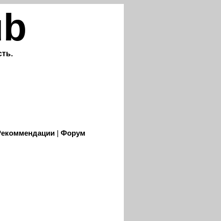
ub
ть.
Рекоммендации
|
Форум