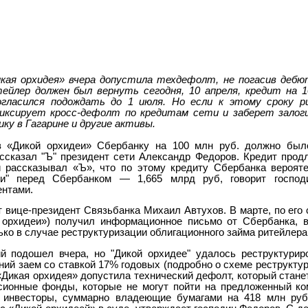
кая орхидея» вчера допустила техдефолт, не погасив дебют
йлер должен был вернуть сегодня, 10 апреля, кредит на 10
согласился подождать до 1 июля. Но если к этому сроку 
фиксирует кросс-дефолт по кредитам сети и заберет залог
ику в Гагарине и другие активы.
в «Дикой орхидеи» Сбербанку на 100 млн руб. должно было
ссказал "Ъ" президент сети Александр Федоров. Кредит продл
й рассказывал «Ъ», что по этому кредиту Сбербанка вероят
еи" перед Сбербанком — 1,665 млрд руб, говорит госпо
ентами.
т вице-президент Связьбанка Михаил Автухов. В марте, по его 
орхидеи») получил информационное письмо от Сбербанка, в 
ко в случае реструктуризации облигационного займа ритейлера 
й подошел вчера, но "Дикой орхидее" удалось реструктурир
ний заем со ставкой 17% годовых (подробно о схеме реструктур
 «Дикая орхидея» допустила технический дефолт, который стане
сионные фонды, которые не могут пойти на предложенный ко
и инвесторы, суммарно владеющие бумагами на 418 млн руб.