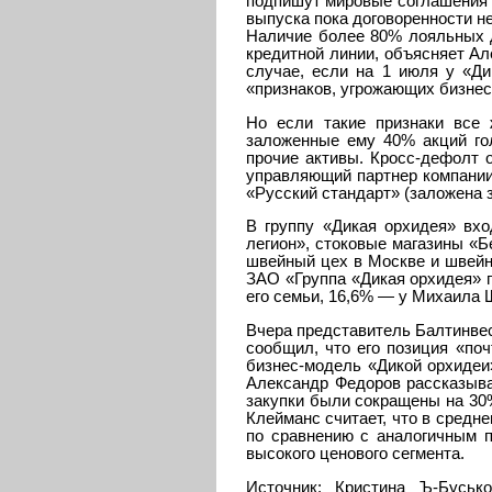
подпишут мировые соглашения с
выпуска пока договоренности н
Наличие более 80% лояльных д
кредитной линии, объясняет Але
случае, если на 1 июля у «Ди
«признаков, угрожающих бизнес
Но если такие признаки все 
заложенные ему 40% акций гол
прочие активы. Кросс-дефолт о
управляющий партнер компании
«Русский стандарт» (заложена з
В группу «Дикая орхидея» вхо
легион», стоковые магазины «Б
швейный цех в Москве и швейна
ЗАО «Группа «Дикая орхидея» 
его семьи, 16,6% — у Михаила 
Вчера представитель Балтинвес
сообщил, что его позиция «поч
бизнес-модель «Дикой орхидеи
Александр Федоров рассказыва
закупки были сокращены на 30%
Клейманс считает, что в средн
по сравнению с аналогичным п
высокого ценового сегмента.
Источник: Кристина Ъ-Буськ