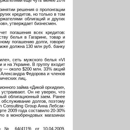
ержателями еще чуть менее 20%
ринятии решения о пролонгации
угих кредитов, но только в том
ержателями облигаций и других
ов», утверждает бизнесмен.
чет погашения всех кредитов:
тву белья в Гагарине, товар и
ному погашению долги, говорит
кже должна 130 млн руб. банку
иле», сеть мужского белья «VI
 и на Украине. В группу входит
у — около $200 млн. 33% акций
 Александра Федорова и членов
зических лиц.
ионного займа «Дикой орхидеи»,
устраивают. Он не уверен, что
вый облигационный заем. Ранее
 обслуживание долгов, поэтому
 Consulting Group Анна Лебсак-
рте 2009 года составило 20-30%
ло в монобрендовых магазинах
» № 64(4119) от 10.04.2009,