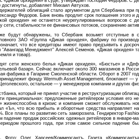
 «Дикой орхидеей» в суде, утверждает господин Федоров. С д
е достигнуты, добавляет Михаил Автухов.
ержателей облигаций стало аргументом для Сбербанка при п
ксандр Федоров. Банк вновь продлит срок погашения этого и др
кой орхидеи» не останется неурегулированных вопросов с д
у сети, стабильности ее финансовых потоков, сохранению актив
же будут обнаружены, то Сбербанк возьмет отступные в с
овного ЗАО «Группа «Дикая орхидея», фабрику по производс
значает, что все кредиторы имеют право предъявить к досроч
 "Авангард Менеджмент" Алексей Семенов. «Дикая орхидея» та
емля и товар).
дят сети женского белья «Дикая орхидея», «Бюстье» и «Деф
ельевой базар». Сейчас включает около 300 магазинов в России
я фабрика в Гагарине Смоленской области. Оборот в 2007 год
принадлежит фонду Wermuth Asset Management, блокпакет — у
Щеголевского, остальное — у менеджеров компании и других фи
тбанка, который не принял участие в реструктуризации облигац
ти принципиальна»: предложенные ритейлером условия его не 
» жизнеспособна в кризис и компания сможет обслуживать но
л «Ъ», что всю прибыль и оборотные средства направляет на
. Все планы по развитию сеть заморозила. Гендиректор Fashion
ем падение продаж российских одежных ритейлеров в январе-ма
ериодом прошлого года, при этом самое сильное падение бы
о, Фото: Олег Харсеев/Коммерсантъ, Газета «Коммерсантъ