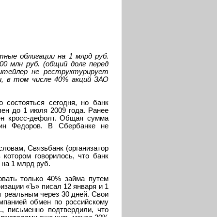
ные облигации на 1 млрд руб.
0 млн руб. (общий долг перед
ритейлер не реструктурирует
и, в том числе 40% акций ЗАО
 состояться сегодня, но банк
ен до 1 июля 2009 года. Ранее
ен кросс-дефолт. Общая сумма
дин Федоров. В Сбербанке не
словам, Связьбанк (организатор
котором говорилось, что банк
на 1 млрд руб.
овать только 40% займа путем
изации «Ъ» писал 12 января и 1
т реальным через 30 дней. Свои
мпанией обмен по российскому
, письменно подтвердили, что