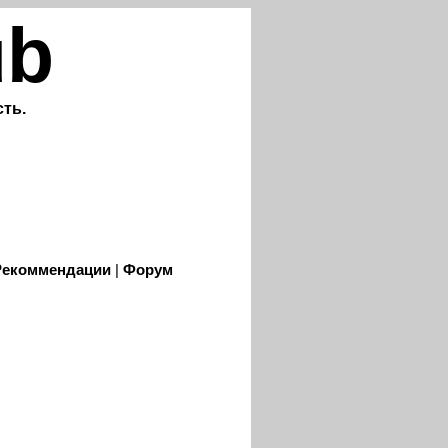
ub
ть.
Рекоммендации
|
Форум