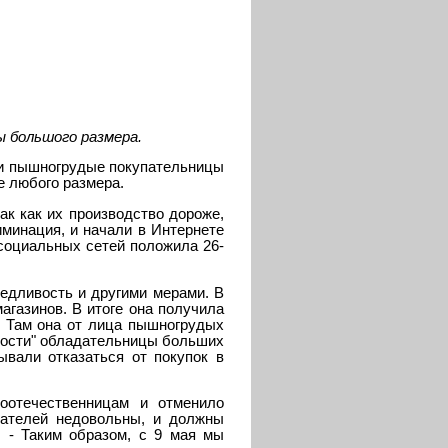
 большого размера.
ли пышногрудые покупательницы
е любого размера.
ак как их производство дороже,
минация, и начали в Интернете
 социальных сетей положила 26-
едливость и другими мерами. В
агазинов. В итоге она получила
. Там она от лица пышногрудых
вости" обладательницы больших
вали отказаться от покупок в
оотечественницам и отменило
пателей недовольны, и должны
. - Таким образом, с 9 мая мы