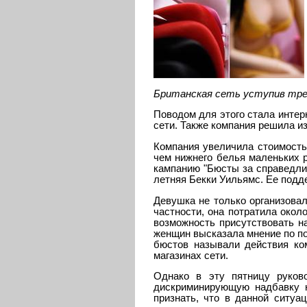
Британская сеть уступив тре
Поводом для этого стала интер
сети. Также компания решила и
Компания увеличила стоимость 
чем нижнего белья маленьких р
кампанию "Бюсты за справедлив
летняя Бекки Уильямс. Ее подд
Девушка не только организовал
частности, она потратила окол
возможность присутствовать н
женщин высказала мнение по п
бюстов называли действия ком
магазинах сети.
Однако в эту пятницу руков
дискриминирующую надбавку н
признать, что в данной ситуа