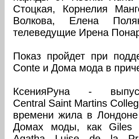
Стоцкая, Корнелия Манг
Волкова, Елена Поля
телеведущие Ирена Понар
Показ пройдет при подд
Conte и Дома мода в прич
Ксения
Руна
-
выпус
Central Saint Martins Colleg
времени жила в Лондоне 
Домах моды, как Giles 
Agatha
L
uise de
la Pr