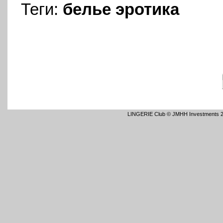
Теги:
белье
эротика
LINGERIE Club © JMHH Investments 2