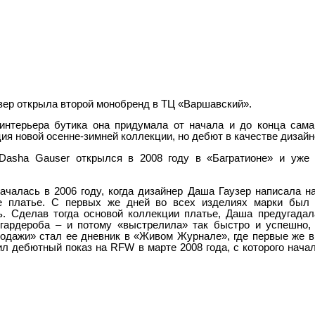
зер открыла второй монобренд в ТЦ «Варшавский».
интерьера бутика она придумала от начала и до конца сама
ия новой осенне-зимней коллекции, но дебют в качестве дизайн
Dasha Gauser открылся в 2008 году в «Багратионе» и уже
чалась в 2006 году, когда дизайнер Даша Гаузер написала на
е платье. С первых же дней во всех изделиях марки был 
ь. Сделав тогда основой коллекции платье, Даша предугада
гардероба – и потому «выстрелила» так быстро и успешно, 
родажи» стал ее дневник в «Живом Журнале», где первые же 
ил дебютный показ на RFW в марте 2008 года, с которого нач