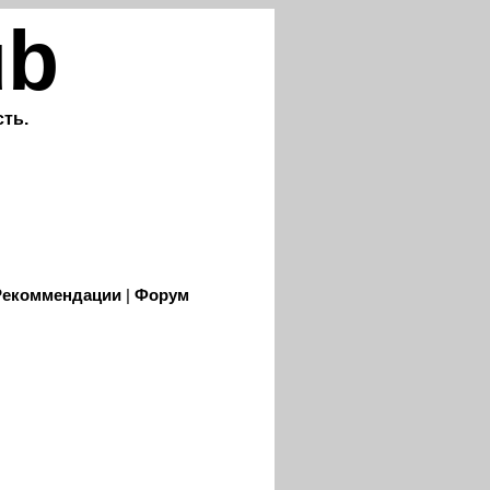
ub
ть.
Рекоммендации
|
Форум