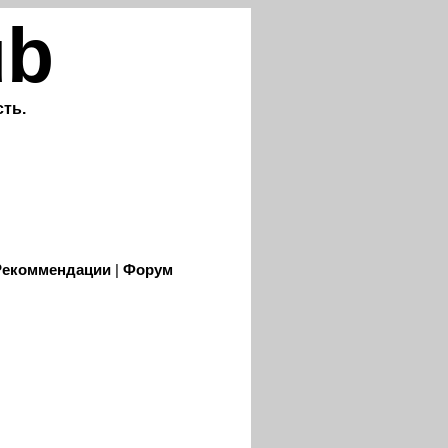
ub
ть.
Рекоммендации
|
Форум