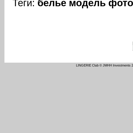
Теги:
белье
модель
фото
LINGERIE Club © JMHH Investments 2