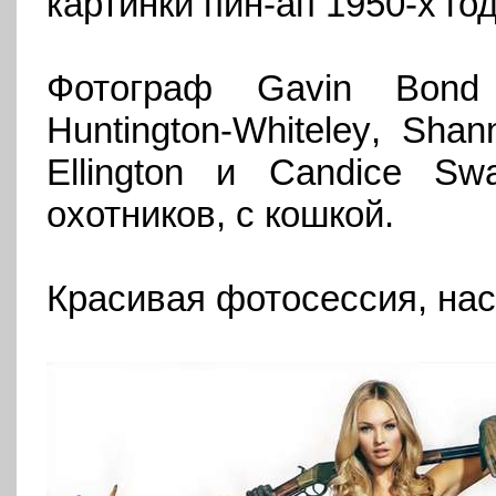
картинки пин-ап 1950-х го
Фотограф
Gavin
Bon
Huntington
-
Whiteley
,
Shan
Ellington
и
Candice
Swa
охотников, с кошкой.
Красивая фотосессия, на