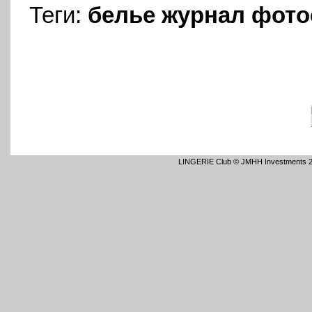
Теги:
белье
журнал
фото
LINGERIE Club © JMHH Investments 2