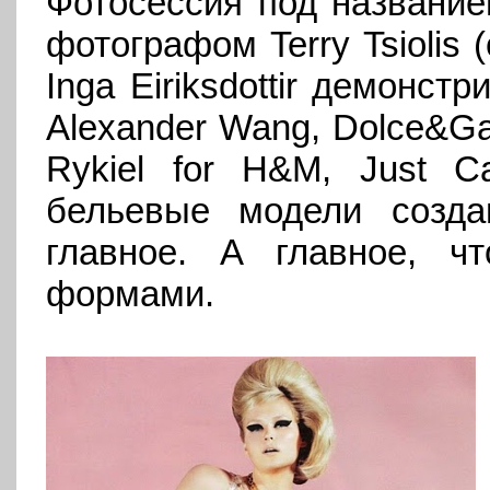
Фотосессия под название
фотографом
Terry
Tsiolis
(
Inga Eiriksdottir демонс
Alexander
Wang
,
Dolce
&
Ga
Rykiel
for
H
&
M
,
Just
Ca
бельевые модели созда
главное. А главное, ч
формами.