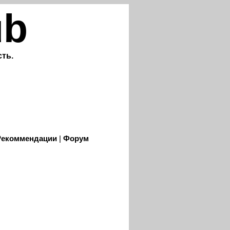
ub
ть.
Рекоммендации
|
Форум