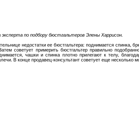
а эксперта по подбору бюстгальтеров Элены Харрисон.
тельнице недостатки ее бюстгальтера: поднимается спинка, бр
 Затем советует примерить бюстгальтер правильно подобранно
днимается, чашки и спинка плотно прилегают к телу, благода
плечи. В конце продавец-консультант советует еще несколько м