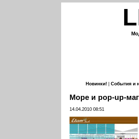
L
Мо
Новинки!
|
События и 
Море и pop-up-ма
14.04.2010 08:51