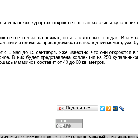
х и испанских курортах откроются поп-ап-магазины купальник
оются не только на пляжах, но и в некоторых городах. В ком
пальники и пляжные принадлежности в последний момент, уже б
с 1 мая до 15 сентября. Уже известно, что они откроются в та
риде. В них будет представлена коллекция из 250 купальнико
ощадь магазинов составит от 40 до
60 кв. метров
.
Поделиться…
INGERIE Club © JMHH Investments 2011-2026 |
О сайте
|
Карта сайта
|
Написать пись