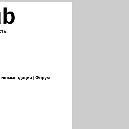
ub
ть.
Рекоммендации
|
Форум