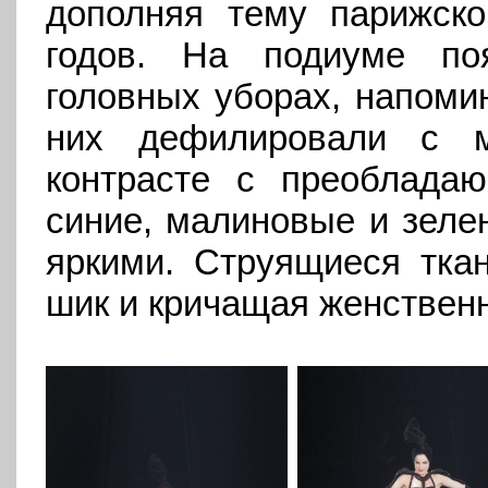
дополняя тему парижско
годов. На подиуме по
головных уборах, напоми
них дефилировали с м
контрасте с преоблада
синие, малиновые и зеле
яркими. Струящиеся ткан
шик и кричащая женственн