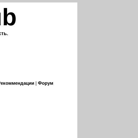
ub
ть.
Рекоммендации
|
Форум