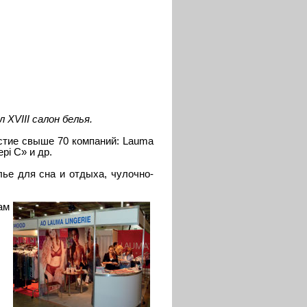
XVIII салон белья.
стие свыше 70 компаний: Lauma
ерi C» и др.
ье для сна и отдыха, чулочно-
ам