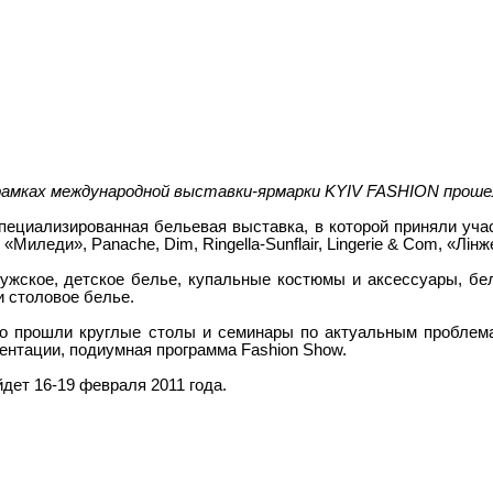
 рамках международной выставки-ярмарки KYIV FASHION прошел 
пециализированная бельевая выставка, в которой приняли уча
, «Миледи», Panache, Dim, Ringella-Sunflair, Lingerie & Com, «Лiнж
ужское, детское белье, купальные костюмы и аксессуары, бел
и столовое белье.
но прошли круглые столы и семинары по актуальным проблем
зентации, подиумная программа Fashion Show.
дет 16-19 февраля 2011 года.