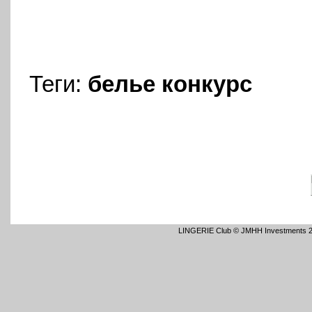
Теги:
белье
конкурс
LINGERIE Club © JMHH Investments 2