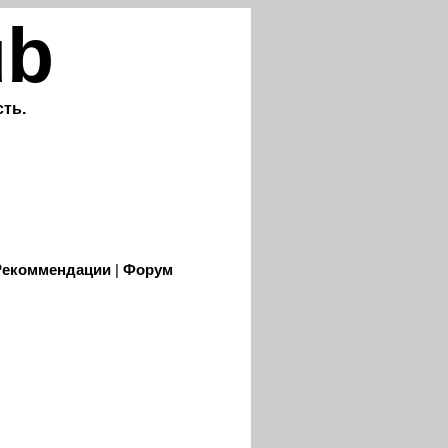
ub
ть.
Рекоммендации
|
Форум