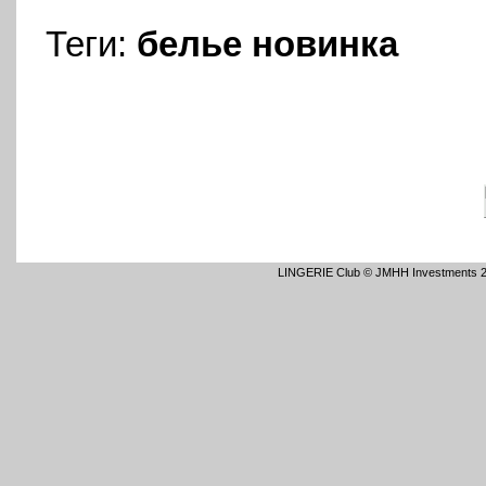
Теги:
белье
новинка
LINGERIE Club © JMHH Investments 2