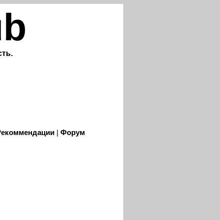
ub
ть.
Рекоммендации
|
Форум