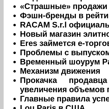
«Страшные» продажи
Фэшн-бренды в рейти
RACAM S.r.l официаль
Новый магазин элитн
Eres займется е-торг
Проблемы с выпуском
Временный шоурум P
Механизм движения
Прокачка продавц
увеличения объемов 
Главные правила усп
Lou Paris в США