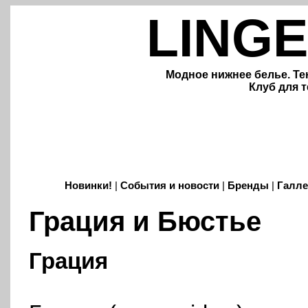
LINGE
Модное нижнее белье. Те
Клуб для т
Новинки!
|
События и новости
|
Бренды
|
Галле
Грация и Бюстье
Грация